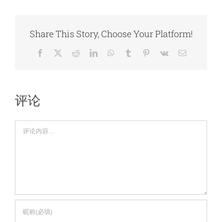
Share This Story, Choose Your Platform!
Facebook
X
Reddit
LinkedIn
WhatsApp
Tumblr
Pinterest
Vk
电
邮
评论
评
论