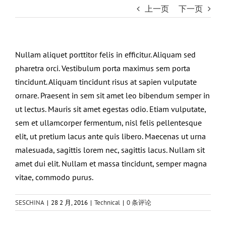
上一页
下一页
Nullam aliquet porttitor felis in efficitur. Aliquam sed
pharetra orci. Vestibulum porta maximus sem porta
tincidunt. Aliquam tincidunt risus at sapien vulputate
ornare. Praesent in sem sit amet leo bibendum semper in
ut lectus. Mauris sit amet egestas odio. Etiam vulputate,
sem et ullamcorper fermentum, nisl felis pellentesque
elit, ut pretium lacus ante quis libero. Maecenas ut urna
malesuada, sagittis lorem nec, sagittis lacus. Nullam sit
amet dui elit. Nullam et massa tincidunt, semper magna
vitae, commodo purus.
SESCHINA
|
28 2 月, 2016
|
Technical
|
0 条评论