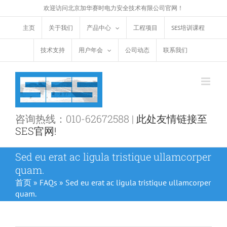
跳
欢迎访问北京加华赛时电力安全技术有限公司官网！
过
主页
关于我们
产品中心
工程项目
SES培训课程
内
容
技术支持
用户年会
公司动态
联系我们
咨询热线：010-62672588 |
此处友情链接至
SES官网!
Sed eu erat ac ligula tristique ullamcorper
quam.
首页
»
FAQs
»
Sed eu erat ac ligula tristique ullamcorper
quam.