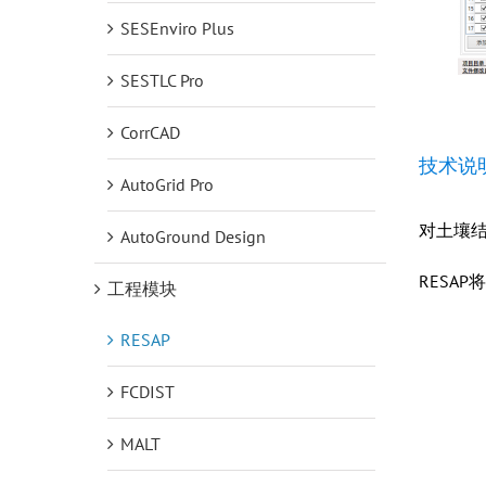
SESEnviro Plus
SESTLC Pro
CorrCAD
技术说
AutoGrid Pro
对土壤
AutoGround Design
RESA
工程模块
RESAP
FCDIST
MALT