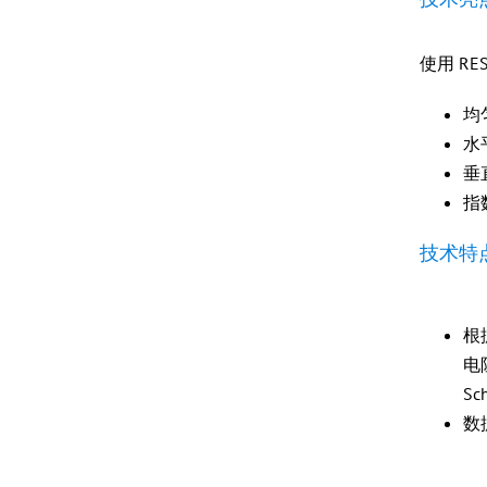
使用 R
均
水
垂
指
技术特
根
电
Sc
数