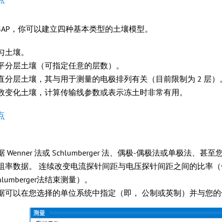
ESAP，你可以建立四种基本类型的土壤模型。
匀土壤。
平分层土壤（可指定任意的层数）。
直分层土壤，其与用于测量的电极排列有关（目前限制为 2 层）
数变化土壤，计算传输线参数或表示冻土时非常有用。
点
据 Wenner 法或 Schlumberger 法、偶极-偶极法或单
阻率数据。 连续改变电流探针间距与电压探针间距之间的比率（例
hlumberger法结束测量）。
据可以在您选择的单位系统中指定（即， 公制或英制）并与您的