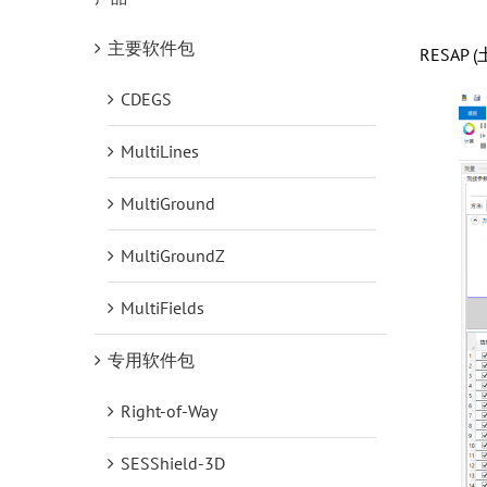
主要软件包
RESA
CDEGS
MultiLines
MultiGround
MultiGroundZ
MultiFields
专用软件包
Right-of-Way
SESShield-3D