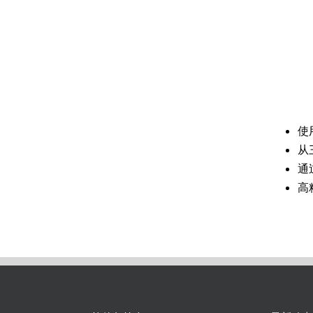
使
从
通
高